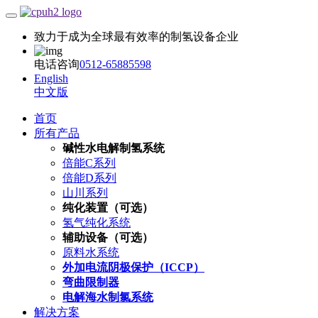
致力于成为全球最有效率的制氢设备企业
电话咨询
0512-65885598
English
中文版
首页
所有产品
碱性水电解制氢系统
倍能C系列
倍能D系列
山川系列
纯化装置（可选）
氢气纯化系统
辅助设备（可选）
原料水系统
外加电流阴极保护（ICCP）
弯曲限制器
电解海水制氯系统
解决方案