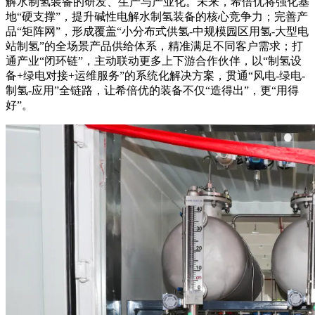
解水制氢装备的研发、生产与产业化。未来，希倍优将强化基
地“硬支撑”，提升碱性电解水制氢装备的核心竞争力；完善产
品“矩阵网”，形成覆盖“小分布式供氢-中规模园区用氢-大型电
站制氢”的全场景产品供给体系，精准满足不同客户需求；打
通产业“闭环链”，主动联动更多上下游合作伙伴，以“制氢设
备+绿电对接+运维服务”的系统化解决方案，贯通“风电-绿电-
制氢-应用”全链路，让希倍优的装备不仅“造得出”，更“用得
好”。