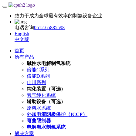
致力于成为全球最有效率的制氢设备企业
电话咨询
0512-65885598
English
中文版
首页
所有产品
碱性水电解制氢系统
倍能C系列
倍能D系列
山川系列
纯化装置（可选）
氢气纯化系统
辅助设备（可选）
原料水系统
外加电流阴极保护（ICCP）
弯曲限制器
电解海水制氯系统
解决方案