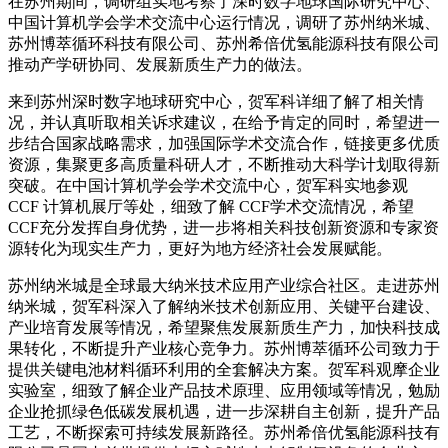
在苏州期间，调研组实地考察了深时数字地球国际研究中心、
中国计算机学会学术交流中心运行情况，调研了苏州纳米城、
苏州博萃循环科技有限公司、苏州希倍优氢能源科技有限公司
推动产学研协同、发展新质生产力的做法。
来到苏州深时数字地球研究中心，贺军科详细了解了相关情
况，并认真听取相关诉求建议，在给予肯定的同时，希望进一
步结合国家战略需求，加强国际学术交流合作，链接更多优质
资源，集聚更多高质量科研人才，不断推动大科学计划取得新
突破。在中国计算机学会学术交流中心，贺军科实地参观
CCF 计算机展厅等处，细致了解 CCF学术交流情况，希望
CCF充分发挥自身优势，进一步将相关科技创新资源和专家资
源转化为现实生产力，更好为地方经济社会发展赋能。
苏州纳米城是全球最大纳米技术应用产业综合社区。走进苏州
纳米城，贺军科深入了解纳米技术创新应用、关键平台建设、
产业培育发展等情况，希望聚焦发展新质生产力，加快科技成
果转化，不断提升产业核心竞争力。苏州博萃循环公司致力于
提供关键电池材料循环利用的全套解决方案。贺军科观摩企业
实验室，细致了解企业产品技术原理、应用领域等情况，勉励
企业抢抓绿色低碳发展机遇，进一步深耕自主创新，提升产品
工艺，不断探索可持续发展新路径。苏州希倍优氢能源科技有