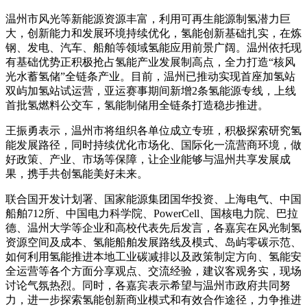
温州市风光等新能源资源丰富，利用可再生能源制氢潜力巨
大，创新能力和发展环境持续优化，氢能创新基础扎实，在炼
钢、发电、汽车、船舶等领域氢能应用前景广阔。温州依托现
有基础优势正积极抢占氢能产业发展制高点，全力打造“核风
光水蓄氢储”全链条产业。目前，温州已推动实现首座加氢站
双屿加氢站试运营，亚运赛事期间新增2条氢能源专线，上线
首批氢燃料公交车，氢能制储用全链条打造稳步推进。
王振勇表示，温州市将组织各单位成立专班，积极探索研究氢
能发展路径，同时持续优化市场化、国际化一流营商环境，做
好政策、产业、市场等保障，让企业能够与温州共享发展成
果，携手共创氢能美好未来。
联合国开发计划署、国家能源集团国华投资、上海电气、中国
船舶712所、中国电力科学院、PowerCell、国核电力院、巴拉
德、温州大学等企业和高校代表先后发言，各嘉宾在风光制氢
资源空间及成本、氢能船舶发展路线及模式、岛屿零碳示范、
如何利用氢能推进本地工业碳减排以及政策制定方向、氢能安
全运营等各个方面分享观点、交流经验，建议客观务实，现场
讨论气氛热烈。同时，各嘉宾表示希望与温州市政府共同努
力，进一步探索氢能创新商业模式和有效合作途径，力争推进