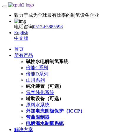
致力于成为全球最有效率的制氢设备企业
电话咨询
0512-65885598
English
中文版
首页
所有产品
碱性水电解制氢系统
倍能C系列
倍能D系列
山川系列
纯化装置（可选）
氢气纯化系统
辅助设备（可选）
原料水系统
外加电流阴极保护（ICCP）
弯曲限制器
电解海水制氯系统
解决方案