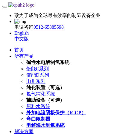
致力于成为全球最有效率的制氢设备企业
电话咨询
0512-65885598
English
中文版
首页
所有产品
碱性水电解制氢系统
倍能C系列
倍能D系列
山川系列
纯化装置（可选）
氢气纯化系统
辅助设备（可选）
原料水系统
外加电流阴极保护（ICCP）
弯曲限制器
电解海水制氯系统
解决方案