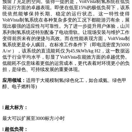
预留了充足的空间。值得一提的是，VoltVista制氢系统在低负
荷运行方面的卓越表现。即便在低至15%的极低负荷下，该系
统依然能够保持长期、稳定的运行状态。这一特性使得
VoltVista制氢系统在各种复杂多变的工况下都能游刃有余，展
现出极强的适应性与可靠性。
为了进一步提升用户体验，山川
系列制氢系统还特别配备了电动滑轨。让现场安装与维护工作
变得前所未有的便捷与高效。而在性能表现方面，VoltVista制
氢系统更是令人瞩目。在标准工作条件下（即电流密度为5000
A/㎡），该系统的直流能耗仅为45.9kWh/kg H2，这一数据远
低于行业平均水平，彰显了VoltVista在能效方面的卓越优势。
低能耗不仅意味着更低的运营成本，更代表着对环境更小的负
担，是绿色、可持续发展的重要体现。
应用领域：
适用于大规模制氢
(绿色化工，如合成氨、绿色甲
醇、电子燃料等)
l
超大标方：
最大可以扩展至
3000标方/小时
l
超低负荷：