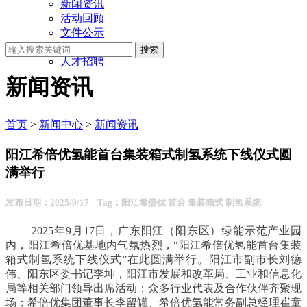
新闻资讯
活动回顾
文件公示
媒体报道
人才招聘
新闻资讯
首页
>
新闻中心
>
新闻资讯
阳江希倍优氢能首台集装箱式制氢系统下线仪式圆
满举行
发布日期：2025/9/17 Tag：阳江希倍优 首台 集装箱式 制氢系统
2025年9月17日，广东阳江（阳东区）绿能示范产业园
内，阳江希倍优基地内气氛热烈，“阳江希倍优氢能首台集装
箱式制氢系统下线仪式”在此圆满举行。
阳江市副市长刘德
伟、阳东区委书记李坤，阳江市发展和改革局、工业和信息化
局等相关部门领导出席活动；众多行业代表及合作伙伴齐聚现
场；希倍优集团董事长李留罐、希倍优氢能常务副总经理崔童