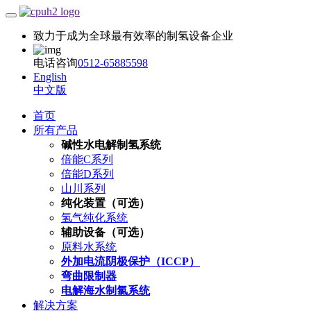
致力于成为全球最有效率的制氢设备企业
电话咨询
0512-65885598
English
中文版
首页
所有产品
碱性水电解制氢系统
倍能C系列
倍能D系列
山川系列
纯化装置（可选）
氢气纯化系统
辅助设备（可选）
原料水系统
外加电流阴极保护（ICCP）
弯曲限制器
电解海水制氯系统
解决方案