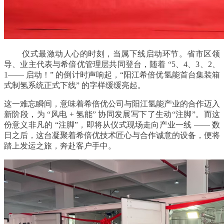
仪式最激动人心的时刻，当属下线启动环节。省市区领
导、业主代表与希倍优管理层共同登台，随着 “5、4、3、2、
1—— 启动！” 的倒计时声响起，“阳江希倍优氢能首台集装箱
式制氢系统正式下线” 的字样缓缓亮起。
这一难忘瞬间，意味着希倍优公司与阳江氢能产业的合作迈入
新阶段，为 “风电 + 氢能” 协同发展写下了生动“注脚
”
。
而这
份意义非凡的 “注脚”，即将从仪式现场走向产业一线 —— 数
日之后，这台凝聚着希倍优技术匠心与合作诚意的设备，便将
踏上发运之旅，奔赴客户手中。