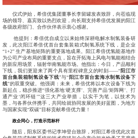
仪式伊始，希倍优集团董事长李留罐发表致辞，向莅临现
场的领导、嘉宾致以热烈欢迎，向长期支持希倍优发展的阳江
各级政府部门、合作伙伴表示衷心感谢。
他提到：希倍优自成立以来始终深耕电解水制氢装备研
发，此次阳江希倍优首台套集装箱式制氢系统下线，是企业
“1+2” 生产基地矩阵的重要落地成果。阳江希倍优氢能基地作
为公司产业布局的重要支点，旨在开拓海上风电与氢能相结合
的新应用场景，辐射华南氢能市场。
他指出：今日，产品顺利
下线，我们更迎来了两个具有里程碑意义的时刻——“
阳江市
首台集装箱制氢设备下线
”与“
阳江市首台套海水制氢设备下
线
”的双重突破。他强调：未来，希倍优将以本次设备下线为
新起点，稳步推进“强化基地‘硬支撑’、完善产品‘矩阵网’、打
通产业‘闭环链’”这三大产业举措，以实干为笔，以技术为
墨，与各界伙伴携手，共同绘就协同发展的美好蓝图，为地方
与国家实现“双碳”目标贡献希倍优力量！
政企同心，打造示范标杆
随后，阳东区委书记李坤登台致辞，对阳江希倍优此次首